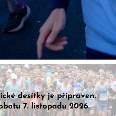
rnické desítky 
 v sobotu 7. listop