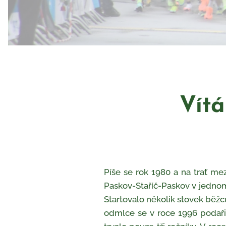
Vítáme 
Píše se rok 1980 a na trať m
Paskov-Staříč-Paskov v jednom 
Startovalo několik stovek běžc
odmlce se v roce 1996 podařil