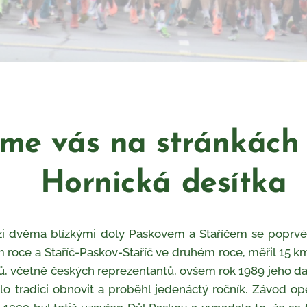
vás na stránk
Hornická desítka
ezi dvěma blízkými doly Paskovem a Staříčem se poprvé
roce a Staříč-Paskov-Staříč ve druhém roce, měřil 15 km
ů, včetně českých reprezentantů, ovšem rok 1989 jeho dal
o tradici obnovit a proběhl jedenáctý ročník. Závod op