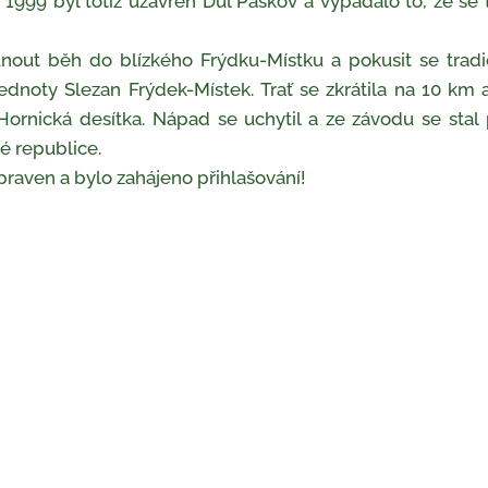
e 1999 byl totiž uzavřen Důl Paskov a vypadalo to, že se t
t běh do blízkého Frýdku-Místku a pokusit se tradici
jednoty Slezan Frýdek-Místek. Trať se zkrátila na 10 k
Hornická desítka
. Nápad se uchytil a ze závodu se stal
é republice.
ipraven a bylo zahájeno přihlašování!
á desítka 2025 - sluníčko