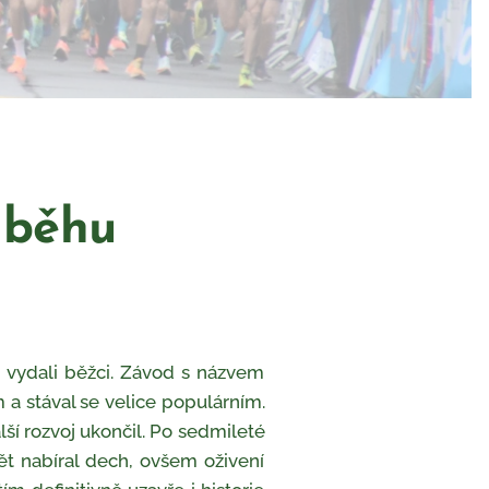
ách běhu
 vydali běžci. Závod s názvem
 a stával se velice populárním.
ší rozvoj ukončil. Po sedmileté
ět nabíral dech, ovšem oživení