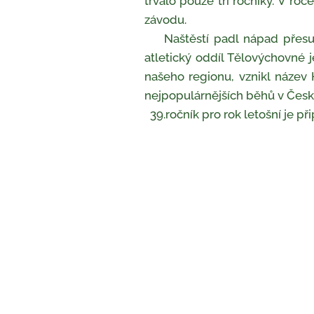
trvalo pouze tři ročníky. V roc
závodu.
Naštěstí padl nápad přesunou
atletický oddíl Tělovýchovné 
našeho regionu, vznikl název
nejpopulárnějších běhů v Česk
39.ročník pro rok letošní je př
Hornick