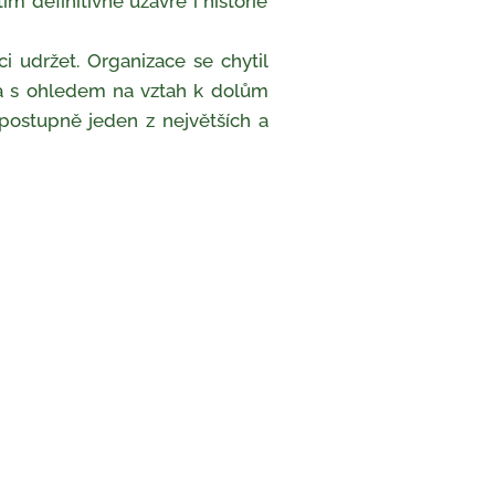
ím definitivně uzavře i historie
 udržet. Organizace se chytil
m a s ohledem na vztah k dolům
 postupně jeden z největších a
 a teplo